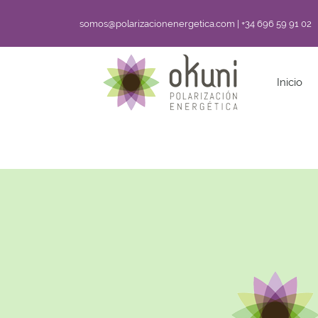
somos@polarizacionenergetica.com | +34 696 59 91 02
Inicio