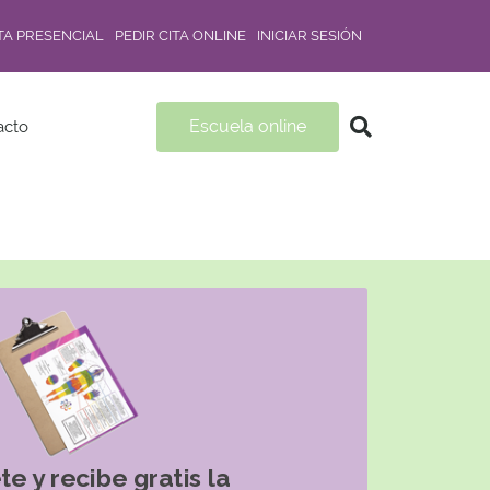
ITA PRESENCIAL
PEDIR CITA ONLINE
INICIAR SESIÓN
Escuela online
acto
te y recibe gratis la