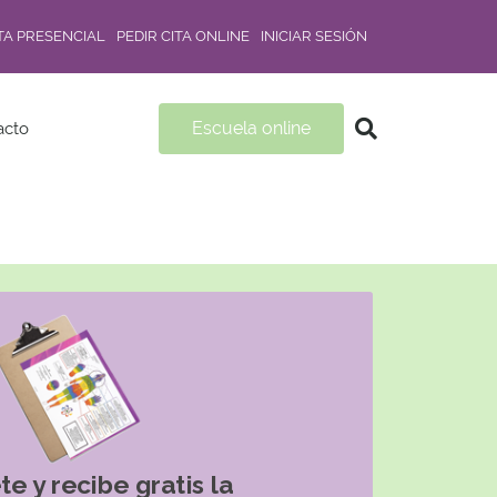
ITA PRESENCIAL
PEDIR CITA ONLINE
INICIAR SESIÓN
Escuela online
acto
te y recibe gratis la