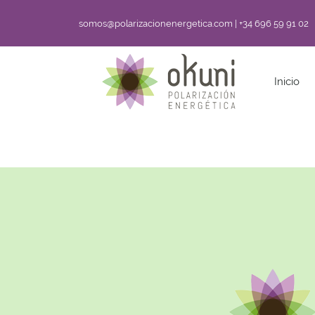
somos@polarizacionenergetica.com | +34 696 59 91 02
Inicio