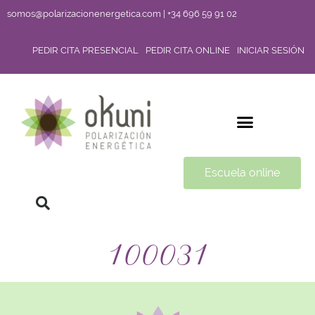
somos@polarizacionenergetica.com | +34 696 59 91 02
PEDIR CITA PRESENCIAL
PEDIR CITA ONLINE
INICIAR SESIÓN
Escuela online
100031