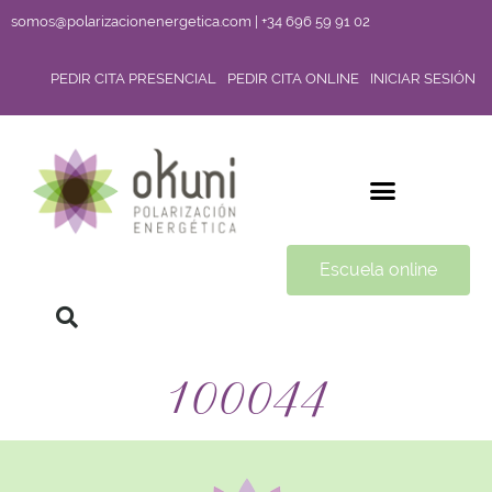
somos@polarizacionenergetica.com | +34 696 59 91 02
PEDIR CITA PRESENCIAL
PEDIR CITA ONLINE
INICIAR SESIÓN
Escuela online
100044