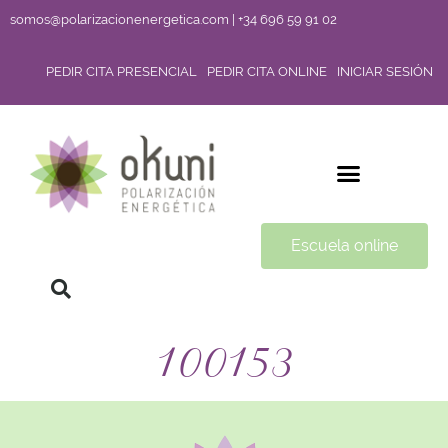
somos@polarizacionenergetica.com | +34 696 59 91 02
PEDIR CITA PRESENCIAL
PEDIR CITA ONLINE
INICIAR SESIÓN
Escuela online
100153