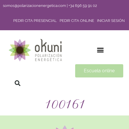
somos@polarizacionenergetica.com | +34 696 59 91 02
PEDIR CITA PRESENCIAL
PEDIR CITA ONLINE
INICIAR SESIÓN
Escuela online
100161