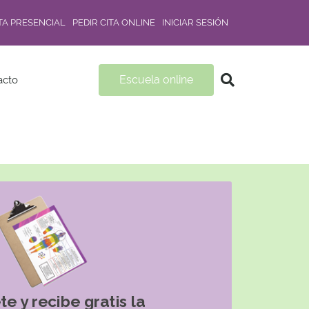
ITA PRESENCIAL
PEDIR CITA ONLINE
INICIAR SESIÓN
Escuela online
acto
te y recibe gratis la