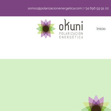
somos@polarizacionenergetica.com | +34 696 59 91 02
Inicio