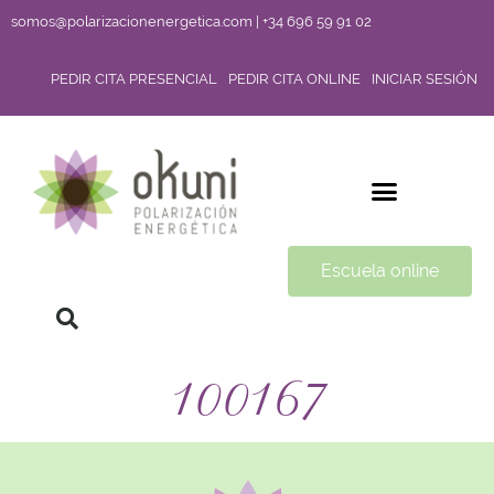
somos@polarizacionenergetica.com | +34 696 59 91 02
PEDIR CITA PRESENCIAL
PEDIR CITA ONLINE
INICIAR SESIÓN
Escuela online
100167