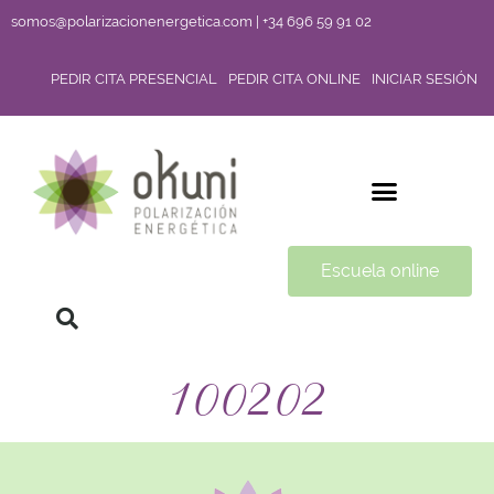
somos@polarizacionenergetica.com | +34 696 59 91 02
PEDIR CITA PRESENCIAL
PEDIR CITA ONLINE
INICIAR SESIÓN
Escuela online
100202