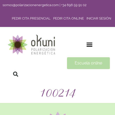
somos@polarizacionenergetica.com | +34 696 59 91 02
PEDIR CITA PRESENCIAL
PEDIR CITA ONLINE
INICIAR SESIÓN
Escuela online
100214