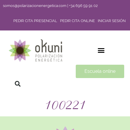
somos@polarizacionenergetica.com | +34 696 59 91 02
PEDIR CITA PRESENCIAL
PEDIR CITA ONLINE
INICIAR SESIÓN
Escuela online
100221