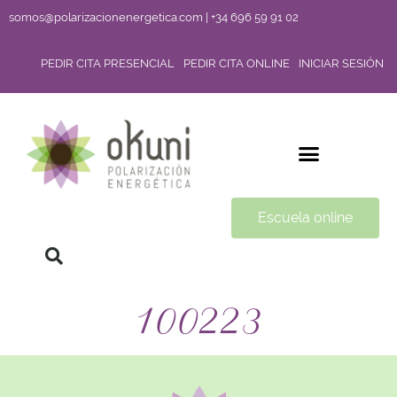
somos@polarizacionenergetica.com | +34 696 59 91 02
PEDIR CITA PRESENCIAL
PEDIR CITA ONLINE
INICIAR SESIÓN
Escuela online
100223