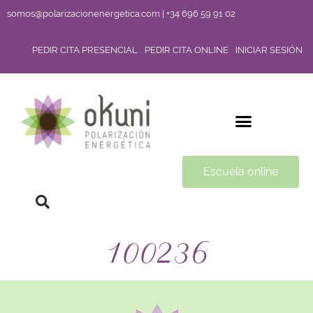
somos@polarizacionenergetica.com | +34 696 59 91 02
PEDIR CITA PRESENCIAL
PEDIR CITA ONLINE
INICIAR SESIÓN
Escuela online
100236