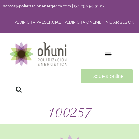
somos@polarizacionenergetica.com | +34 696 59 91 02
PEDIR CITA PRESENCIAL
PEDIR CITA ONLINE
INICIAR SESIÓN
Escuela online
100257