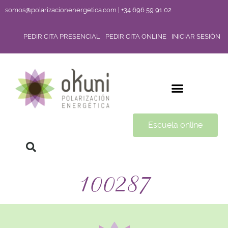
somos@polarizacionenergetica.com | +34 696 59 91 02
PEDIR CITA PRESENCIAL
PEDIR CITA ONLINE
INICIAR SESIÓN
Escuela online
100287