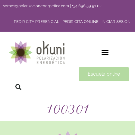
somos@polarizacionenergetica.com | +34 696 59 91 02
PEDIR CITA PRESENCIAL
PEDIR CITA ONLINE
INICIAR SESIÓN
Escuela online
100301