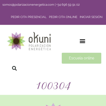
somos@polarizacionenergetica.com | +34 696 59 91 02
PEDIR CITA PRESENCIAL
PEDIR CITA ONLINE
INICIAR SESIÓN
Escuela online
100304