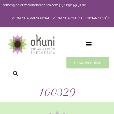
somos@polarizacionenergetica.com | +34 696 59 91 02
PEDIR CITA PRESENCIAL
PEDIR CITA ONLINE
INICIAR SESIÓN
Escuela online
100329