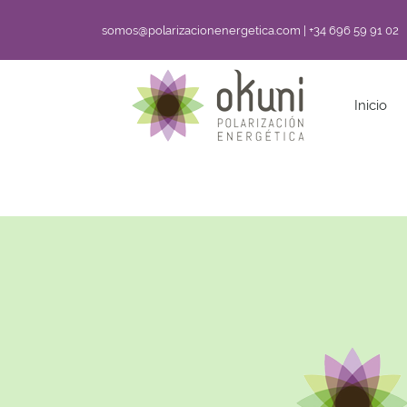
somos@polarizacionenergetica.com | +34 696 59 91 02
Inicio