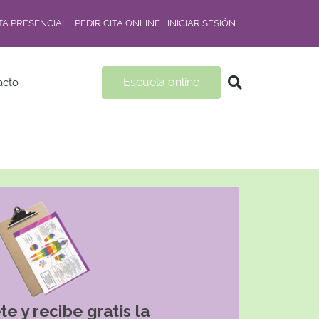
ITA PRESENCIAL
PEDIR CITA ONLINE
INICIAR SESIÓN
Escuela online
acto
te y recibe gratis la