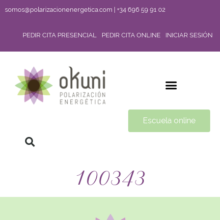
somos@polarizacionenergetica.com | +34 696 59 91 02
PEDIR CITA PRESENCIAL
PEDIR CITA ONLINE
INICIAR SESIÓN
Escuela online
100343