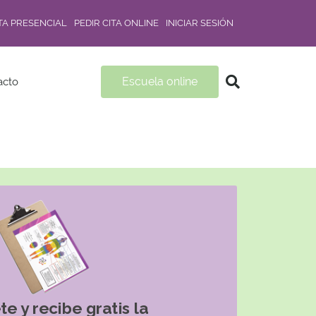
ITA PRESENCIAL
PEDIR CITA ONLINE
INICIAR SESIÓN
Escuela online
acto
te y recibe gratis la