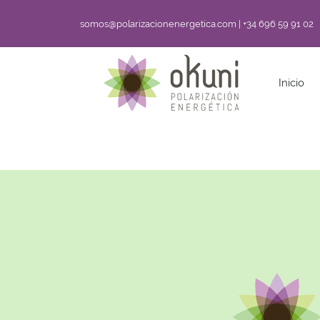
somos@polarizacionenergetica.com | +34 696 59 91 02
Inicio