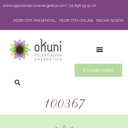
somos@polarizacionenergetica.com | +34 696 59 91 02
PEDIR CITA PRESENCIAL
PEDIR CITA ONLINE
INICIAR SESIÓN
Escuela online
100367