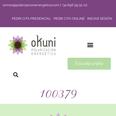
somos@polarizacionenergetica.com | +34 696 59 91 02
PEDIR CITA PRESENCIAL
PEDIR CITA ONLINE
INICIAR SESIÓN
Escuela online
100379