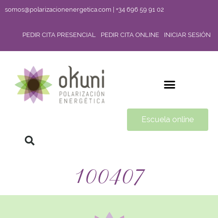
somos@polarizacionenergetica.com | +34 696 59 91 02
PEDIR CITA PRESENCIAL
PEDIR CITA ONLINE
INICIAR SESIÓN
Escuela online
100407