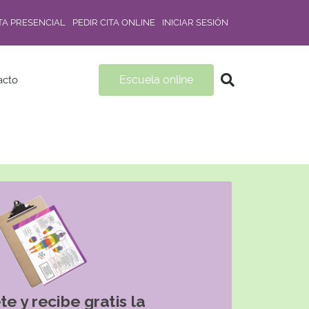
ITA PRESENCIAL
PEDIR CITA ONLINE
INICIAR SESIÓN
Escuela online
acto
te y recibe gratis la