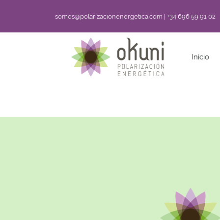
somos@polarizacionenergetica.com | +34 696 59 91 02
Inicio