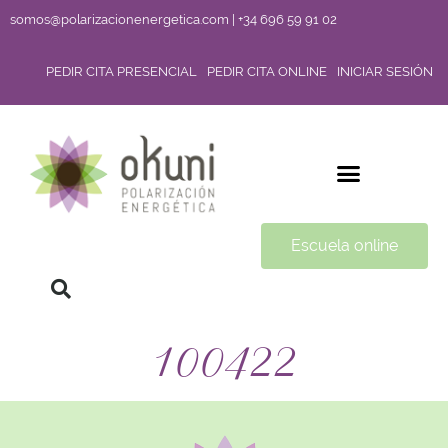
somos@polarizacionenergetica.com | +34 696 59 91 02
PEDIR CITA PRESENCIAL
PEDIR CITA ONLINE
INICIAR SESIÓN
Escuela online
100422