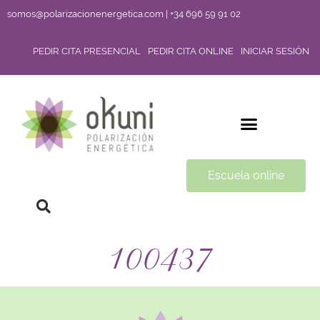
somos@polarizacionenergetica.com | +34 696 59 91 02
PEDIR CITA PRESENCIAL
PEDIR CITA ONLINE
INICIAR SESIÓN
Escuela online
100437