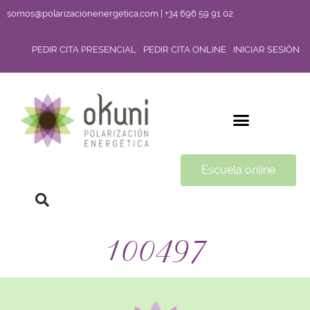
somos@polarizacionenergetica.com | +34 696 59 91 02
PEDIR CITA PRESENCIAL
PEDIR CITA ONLINE
INICIAR SESIÓN
Escuela online
100497