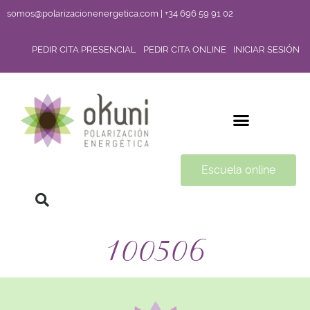
somos@polarizacionenergetica.com | +34 696 59 91 02
PEDIR CITA PRESENCIAL
PEDIR CITA ONLINE
INICIAR SESIÓN
Escuela online
100506