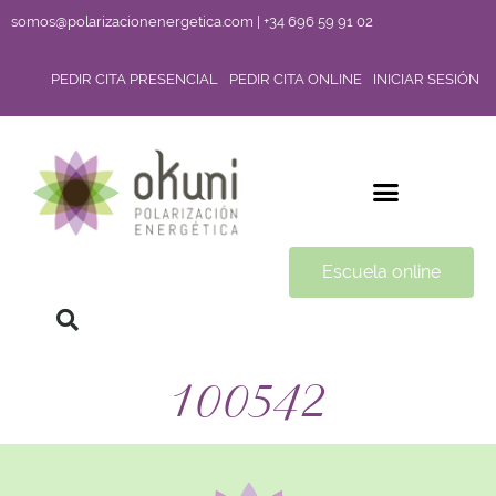
somos@polarizacionenergetica.com | +34 696 59 91 02
PEDIR CITA PRESENCIAL
PEDIR CITA ONLINE
INICIAR SESIÓN
Escuela online
100542