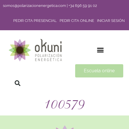
somos@polarizacionenergetica.com | +34 696 59 91 02
PEDIR CITA PRESENCIAL
PEDIR CITA ONLINE
INICIAR SESIÓN
Escuela online
100579