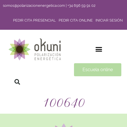
somos@polarizacionenergetica.com | +34 696 59 91 02
PEDIR CITA PRESENCIAL
PEDIR CITA ONLINE
INICIAR SESIÓN
Escuela online
100640