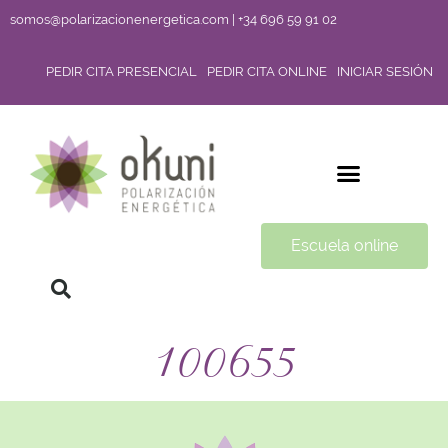
somos@polarizacionenergetica.com | +34 696 59 91 02
PEDIR CITA PRESENCIAL
PEDIR CITA ONLINE
INICIAR SESIÓN
Escuela online
100655