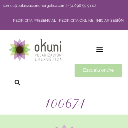
somos@polarizacionenergetica.com | +34 696 59 91 02
PEDIR CITA PRESENCIAL
PEDIR CITA ONLINE
INICIAR SESIÓN
Escuela online
100674