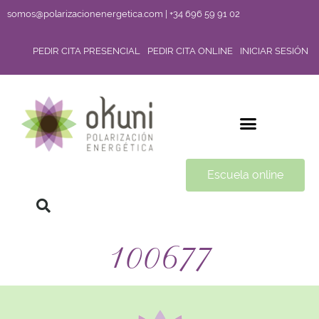
somos@polarizacionenergetica.com | +34 696 59 91 02
PEDIR CITA PRESENCIAL
PEDIR CITA ONLINE
INICIAR SESIÓN
Escuela online
100677