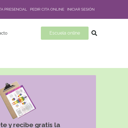
ITA PRESENCIAL
PEDIR CITA ONLINE
INICIAR SESIÓN
Escuela online
acto
te y recibe gratis la