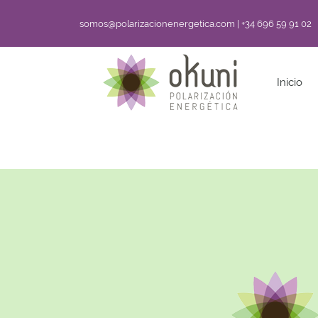
somos@polarizacionenergetica.com | +34 696 59 91 02
Inicio