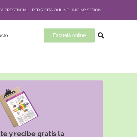
ITA PRESENCIAL
PEDIR CITA ONLINE
INICIAR SESIÓN
Escuela online
acto
te y recibe gratis la