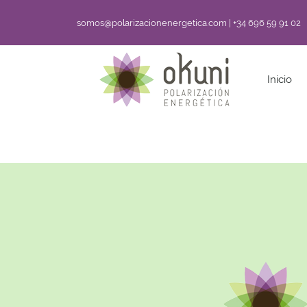
somos@polarizacionenergetica.com | +34 696 59 91 02
Inicio