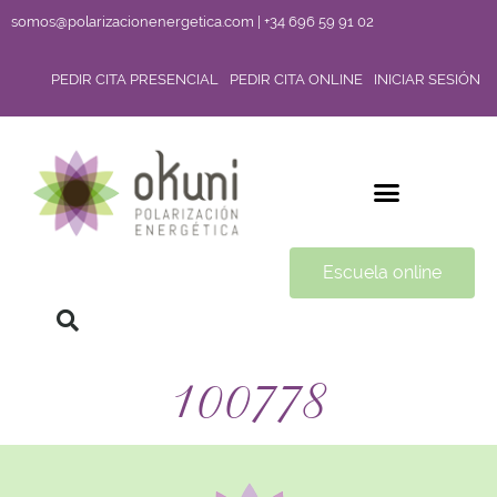
somos@polarizacionenergetica.com | +34 696 59 91 02
PEDIR CITA PRESENCIAL
PEDIR CITA ONLINE
INICIAR SESIÓN
Escuela online
100778