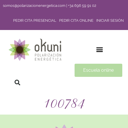
somos@polarizacionenergetica.com | +34 696 59 91 02
PEDIR CITA PRESENCIAL
PEDIR CITA ONLINE
INICIAR SESIÓN
Escuela online
100784