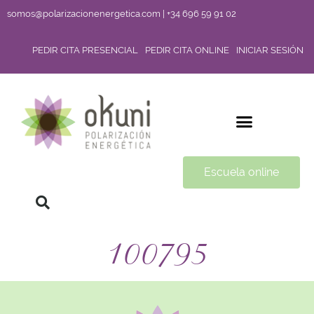
somos@polarizacionenergetica.com | +34 696 59 91 02
PEDIR CITA PRESENCIAL
PEDIR CITA ONLINE
INICIAR SESIÓN
Escuela online
100795