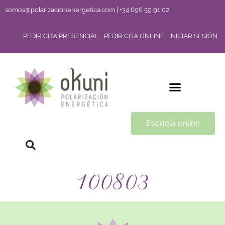
somos@polarizacionenergetica.com | +34 696 59 91 02
PEDIR CITA PRESENCIAL
PEDIR CITA ONLINE
INICIAR SESIÓN
Escuela online
100803