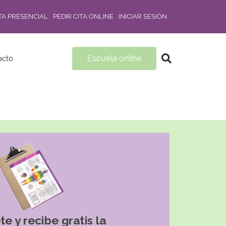
ITA PRESENCIAL
PEDIR CITA ONLINE
INICIAR SESIÓN
Escuela online
acto
te y recibe gratis la