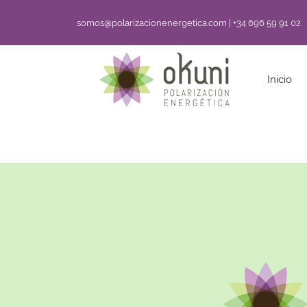
somos@polarizacionenergetica.com | +34 696 59 91 02
Inicio