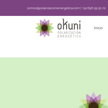
somos@polarizacionenergetica.com | +34 696 59 91 02
Inicio