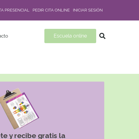
ITA PRESENCIAL
PEDIR CITA ONLINE
INICIAR SESIÓN
Escuela online
acto
te y recibe gratis la