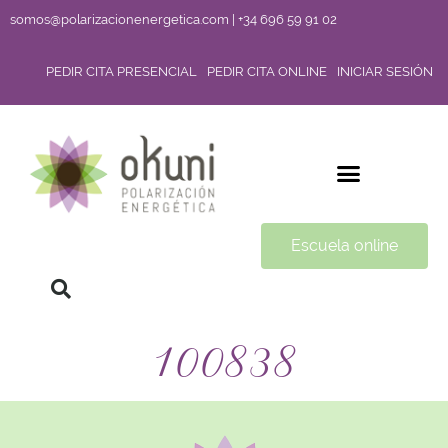
somos@polarizacionenergetica.com | +34 696 59 91 02
PEDIR CITA PRESENCIAL
PEDIR CITA ONLINE
INICIAR SESIÓN
Escuela online
100838