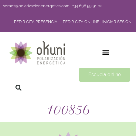
somos@polarizacionenergetica.com | +34 696 59 91 02
PEDIR CITA PRESENCIAL
PEDIR CITA ONLINE
INICIAR SESIÓN
Escuela online
100856