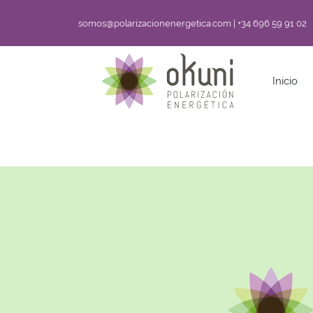
somos@polarizacionenergetica.com | +34 696 59 91 02
Inicio