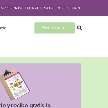
ITA PRESENCIAL
PEDIR CITA ONLINE
INICIAR SESIÓN
Escuela online
acto
te y recibe gratis la