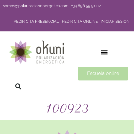
somos@polarizacionenergetica.com | +34 696 59 91 02
PEDIR CITA PRESENCIAL
PEDIR CITA ONLINE
INICIAR SESIÓN
Escuela online
100923