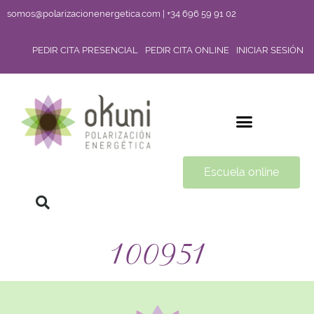
somos@polarizacionenergetica.com | +34 696 59 91 02
PEDIR CITA PRESENCIAL
PEDIR CITA ONLINE
INICIAR SESIÓN
Escuela online
100951