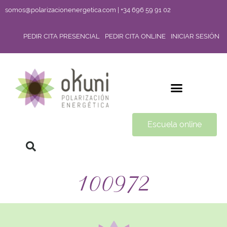
somos@polarizacionenergetica.com | +34 696 59 91 02
PEDIR CITA PRESENCIAL
PEDIR CITA ONLINE
INICIAR SESIÓN
Escuela online
100972