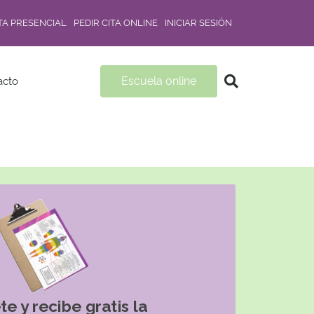
ITA PRESENCIAL
PEDIR CITA ONLINE
INICIAR SESIÓN
Escuela online
acto
te y recibe gratis la