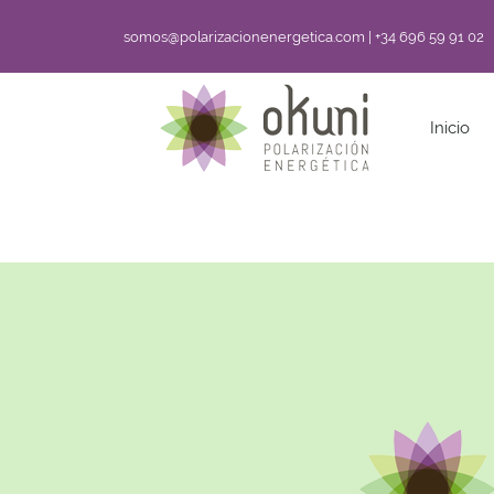
somos@polarizacionenergetica.com | +34 696 59 91 02
Inicio